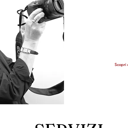
professioni
e dal 1999
è raccon
Scopri 