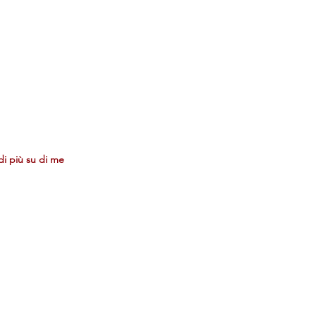
sta in Calabria,
il mio mestiere
tare
la felicità
di più su di me